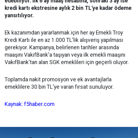
edebiliyor. İlk 6 ay maaş hesabına, sonraki 3 ay ise
kredi kartı ekstresine aylık 2 bin TL'ye kadar ödeme
yansıtılıyor.
Ek kazanımdan yararlanmak için her ay Emekli Troy
Kredi Kartı ile en az 1.000 TL'lik alışveriş yapılması
gerekiyor. Kampanya, belirlenen tarihler arasında
maaşını VakıfBank'a taşıyan veya ilk emekli maaşını
VakıfBank'tan alan SGK emeklileri için geçerli oluyor.
Toplamda nakit promosyon ve ek avantajlarla
emeklilere 30 bin TL'ye varan fırsat sunuluyor.
Kaynak: f5haber.com