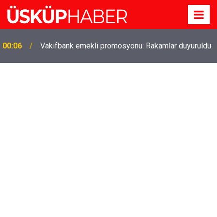
Gözde oldu! Hem köy hem mahalle hayatı iç içe!
19:21
İzmir'deki doğal semt