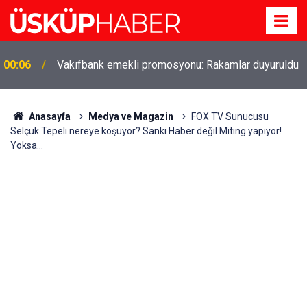
00:06
Vakıfbank emekli promosyonu: Rakamlar duyuruldu
Gözde oldu! Hem köy hem mahalle hayatı iç içe!
19:21
İzmir'deki doğal semt
Anasayfa
Medya ve Magazin
FOX TV Sunucusu
Selçuk Tepeli nereye koşuyor? Sanki Haber değil Miting yapıyor!
Yoksa...