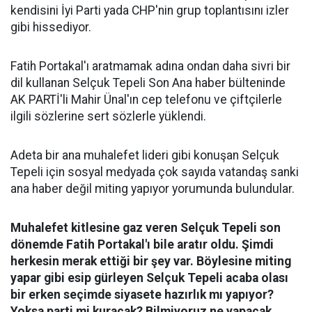
kendisini İyi Parti yada CHP'nin grup toplantısını izler
gibi hissediyor.
Fatih Portakal'ı aratmamak adına ondan daha sivri bir
dil kullanan Selçuk Tepeli Son Ana haber bülteninde
AK PARTİ'li Mahir Ünal'ın cep telefonu ve çiftçilerle
ilgili sözlerine sert sözlerle yüklendi.
Adeta bir ana muhalefet lideri gibi konuşan Selçuk
Tepeli için sosyal medyada çok sayıda vatandaş sanki
ana haber değil miting yapıyor yorumunda bulundular.
Muhalefet kitlesine gaz veren Selçuk Tepeli son
dönemde Fatih Portakal'ı bile aratır oldu. Şimdi
herkesin merak ettiği bir şey var. Böylesine miting
yapar gibi esip gürleyen Selçuk Tepeli acaba olası
bir erken seçimde siyasete hazırlık mı yapıyor?
Yoksa parti mi kuracak? Bilmiyoruz ne yapacak