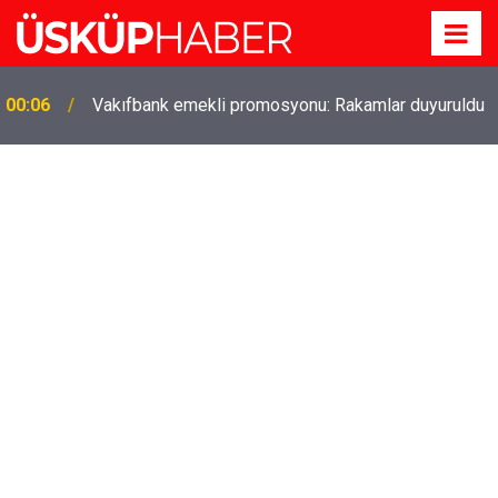
Gözde oldu! Hem köy hem mahalle hayatı iç içe!
19:21
İzmir'deki doğal semt