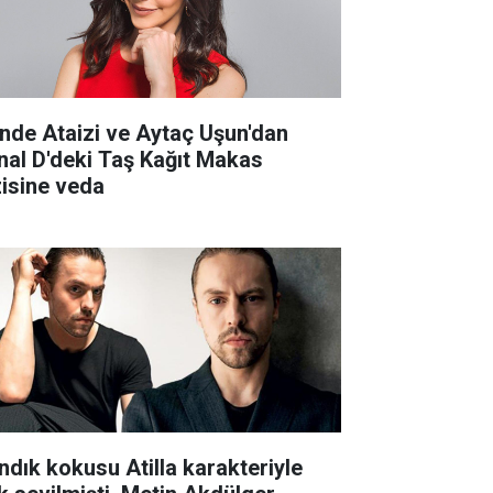
nde Ataizi ve Aytaç Uşun'dan
nal D'deki Taş Kağıt Makas
zisine veda
ndık kokusu Atilla karakteriyle