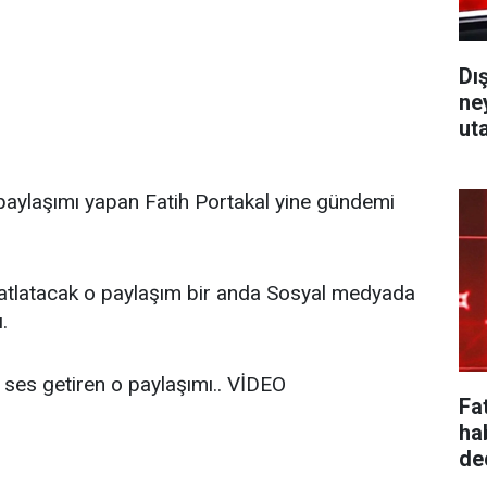
Dı
ne
ut
paylaşımı yapan Fatih Portakal yine gündemi
çatlatacak o paylaşım bir anda Sosyal medyada
.
n ses getiren o paylaşımı.. VİDEO
Fa
ha
ded