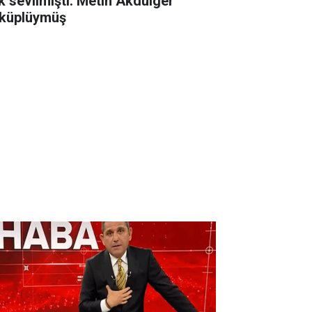
k sevilmişti. Metin Akdülger
küplüymüş