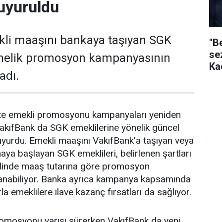
uyuruldu
kli maaşını bankaya taşıyan SGK
"B
se
önelik promosyon kampanyasının
Ka
adı.
ikte emekli promosyonu kampanyaları yeniden
akıfBank da SGK emeklilerine yönelik güncel
yurdu. Emekli maaşını VakıfBank'a taşıyan veya
aya başlayan SGK emeklileri, belirlenen şartları
halinde maaş tutarına göre promosyon
anabiliyor. Banka ayrıca kampanya kapsamında
la emeklilere ilave kazanç fırsatları da sağlıyor.
romosyonu yarışı sürerken VakıfBank da yeni