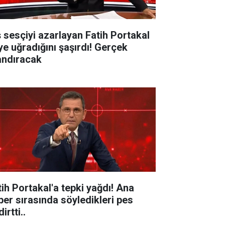
ş sesçiyi azarlayan Fatih Portakal
ye uğradığını şaşırdı! Gerçek
andıracak
tih Portakal'a tepki yağdı! Ana
ber sırasında söyledikleri pes
irtti..