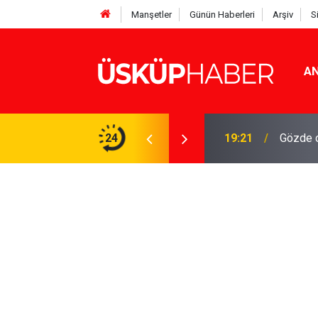
Manşetler
Günün Haberleri
Arşiv
S
AN
Rakamlar duyuruldu
24
19:21
Gözde o