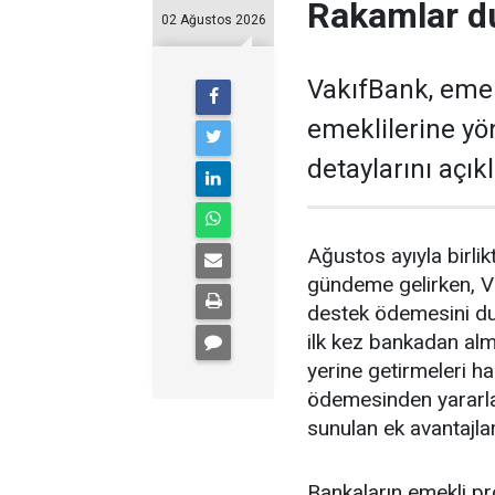
Rakamlar d
02 Ağustos 2026
VakıfBank, eme
emeklilerine y
detaylarını açıkl
Ağustos ayıyla birl
gündeme gelirken, V
destek ödemesini du
ilk kez bankadan alm
yerine getirmeleri 
ödemesinden yararl
sunulan ek avantajlar
Bankaların emekli p