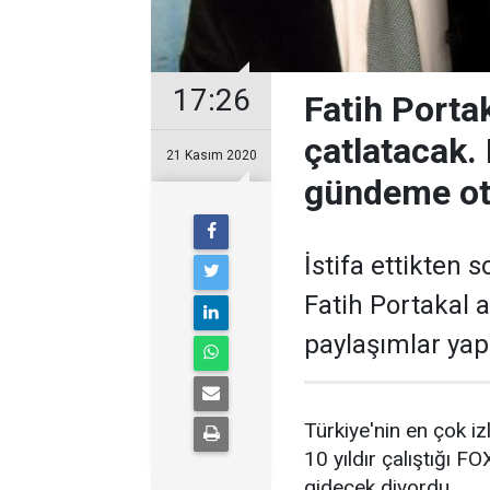
17:26
Fatih Porta
çatlatacak. 
21 Kasım 2020
gündeme ot
İstifa ettikten
Fatih Portakal 
paylaşımlar yap
Türkiye'nin en çok i
10 yıldır çalıştığı F
gidecek diyordu.