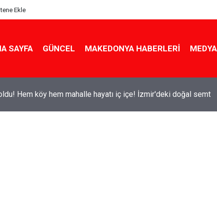
itene Ekle
A SAYFA
GÜNCEL
MAKEDONYA HABERLERI
MEDYA
ldu! Hem köy hem mahalle hayatı iç içe! İzmir'deki doğal semt