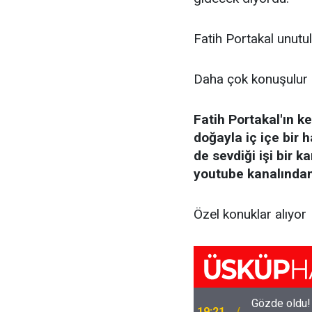
Fatih Portakal unutu
Daha çok konuşulur o
Fatih Portakal'ın 
doğayla iç içe bir 
de sevdiği işi bir 
youtube kanalından
Özel konuklar alıyor