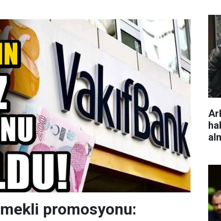
Ar
ha
al
emekli promosyonu: