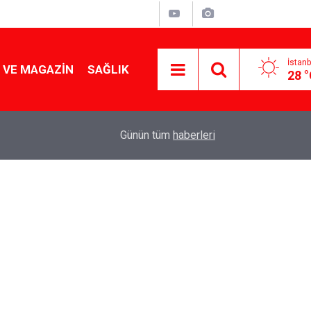
İstanb
 VE MAGAZIN
SAĞLIK
28 
Tencereden lokum gibi çıkacak: Sokak satıcılar
19:17
Günün tüm
haberleri
yapmanın sırrı