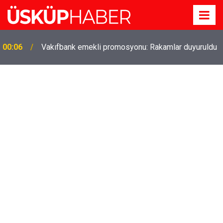
00:06
Vakıfbank emekli promosyonu: Rakamlar duyuruldu
Gözde oldu! Hem köy hem mahalle hayatı iç içe!
19:21
İzmir'deki doğal semt