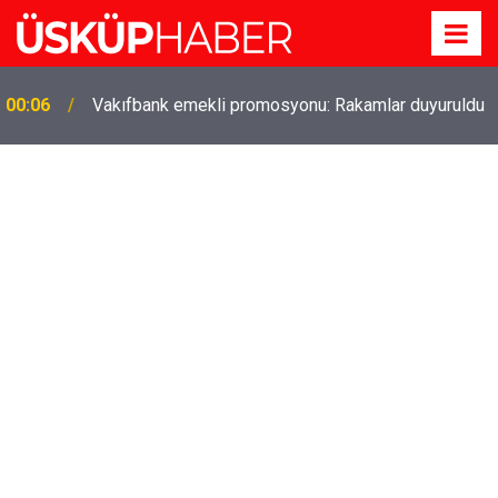
00:06
Vakıfbank emekli promosyonu: Rakamlar duyuruldu
Gözde oldu! Hem köy hem mahalle hayatı iç içe!
19:21
İzmir'deki doğal semt