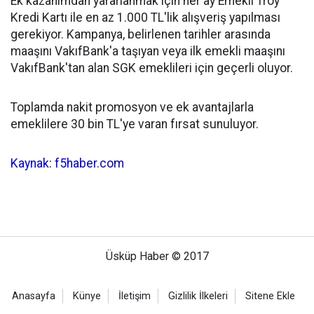
Ek kazanımdan yararlanmak için her ay Emekli Troy
Kredi Kartı ile en az 1.000 TL'lik alışveriş yapılması
gerekiyor. Kampanya, belirlenen tarihler arasında
maaşını VakıfBank'a taşıyan veya ilk emekli maaşını
VakıfBank'tan alan SGK emeklileri için geçerli oluyor.
Toplamda nakit promosyon ve ek avantajlarla
emeklilere 30 bin TL'ye varan fırsat sunuluyor.
Kaynak: f5haber.com
Üsküp Haber © 2017
Anasayfa
Künye
İletişim
Gizlilik İlkeleri
Sitene Ekle