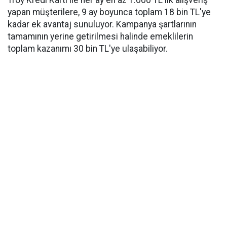
Troy Kredi Kartı ile her ay en az 1.000 TL'lik alışveriş
yapan müşterilere, 9 ay boyunca toplam 18 bin TL'ye
kadar ek avantaj sunuluyor. Kampanya şartlarının
tamamının yerine getirilmesi halinde emeklilerin
toplam kazanımı 30 bin TL'ye ulaşabiliyor.