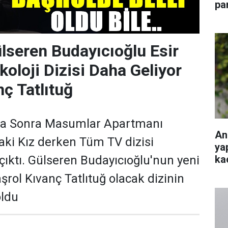
pa
ülseren Budayıcıoğlu Esir
ikoloji Dizisi Daha Geliyor
nç Tatlıtuğ
da Sonra Masumlar Apartmanı
An
ki Kız derken Tüm TV dizisi
ya
ka
çıktı. Gülseren Budayıcıoğlu'nun yeni
Başrol Kıvanç Tatlıtuğ olacak dizinin
oldu