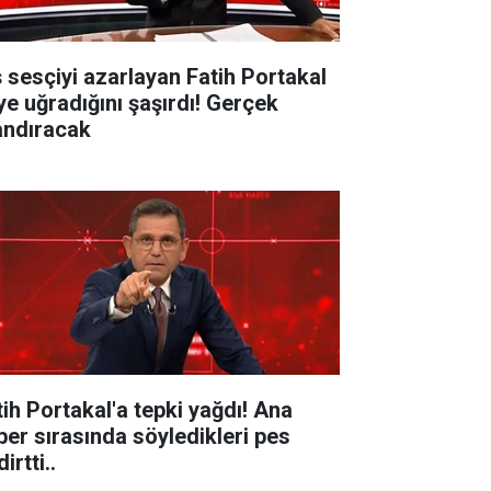
ş sesçiyi azarlayan Fatih Portakal
ye uğradığını şaşırdı! Gerçek
andıracak
tih Portakal'a tepki yağdı! Ana
ber sırasında söyledikleri pes
irtti..