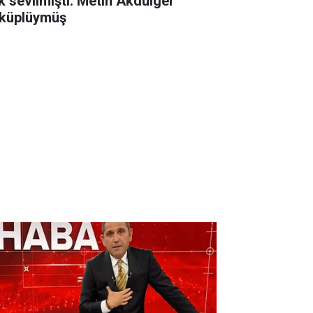
k sevilmişti. Metin Akdülger
küplüymüş