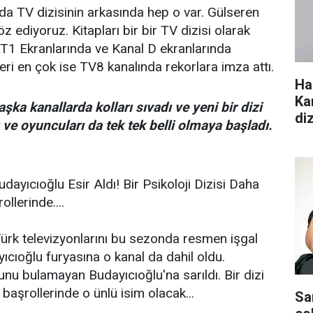
a TV dizisinin arkasında hep o var. Gülseren
 ediyoruz. Kitapları bir bir TV dizisi olarak
RT1 Ekranlarında ve Kanal D ekranlarında
ileri en çok ise TV8 kanalında rekorlara imza attı.
Ha
Ka
şka kanallarda kolları sıvadı ve yeni bir dizi
di
 ve oyuncuları da tek tek belli olmaya başladı.
dayıcıoğlu Esir Aldı! Bir Psikoloji Dizisi Daha
llerinde....
e Türk televizyonlarını bu sezonda resmen işgal
cıoğlu furyasına o kanal da dahil oldu.
u bulamayan Budayıcıoğlu'na sarıldı. Bir dizi
başrollerinde o ünlü isim olacak...
Sa