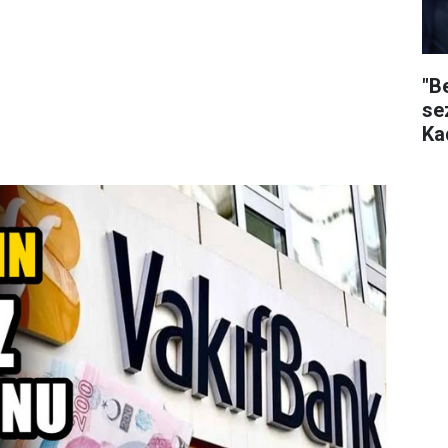
"B
se
Ka