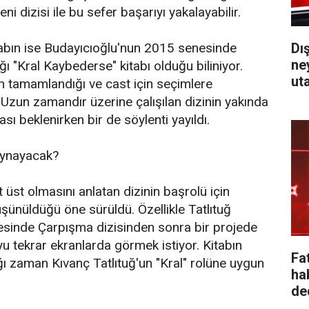
i dizisi ile bu sefer başarıyı yakalayabilir.
Dı
tabın ise Budayıcıoğlu'nun 2015 senesinde
ne
ğı "Kral Kaybederse" kitabı olduğu biliniyor.
ut
n tamamlandığı ve cast için seçimlere
. Uzun zamandır üzerine çalışılan dizinin yakında
ası beklenirken bir de söylenti yayıldı.
oynayacak?
t üst olmasını anlatan dizinin başrolü için
üşünüldüğü öne sürüldü. Özellikle Tatlıtuğ
esinde Çarpışma dizisinden sonra bir projede
 tekrar ekranlarda görmek istiyor. Kitabın
Fa
ı zaman Kıvanç Tatlıtuğ'un "Kral" rolüne uygun
ha
ded