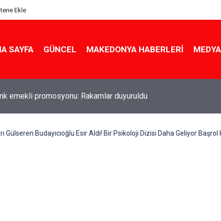
itene Ekle
A SAYFA
GÜNCEL
MAKEDONYA HABERLERI
MEDYA
ldu! Hem köy hem mahalle hayatı iç içe! İzmir'deki doğal semt
rı Gülseren Budayıcıoğlu Esir Aldı! Bir Psikoloji Dizisi Daha Geliyor Başrol