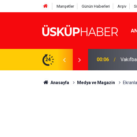
Manşetler
Günün Haberleri
Arşiv
S
AN
Rakamlar duyuruldu
24
19:21
Gözde o
Anasayfa
Medya ve Magazin
Ekranla