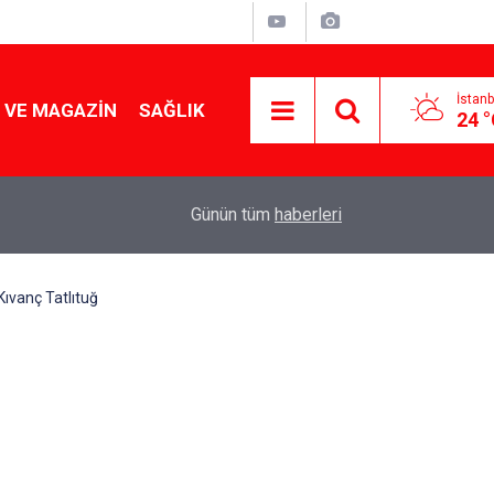
İstanb
 VE MAGAZIN
SAĞLIK
24 
Tencereden lokum gibi çıkacak: Sokak satıcılar
19:17
Günün tüm
haberleri
yapmanın sırrı
 Kıvanç Tatlıtuğ