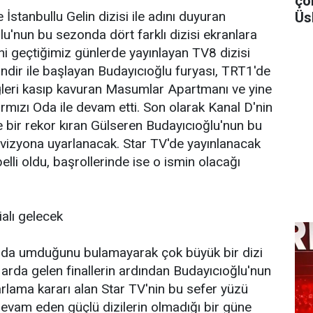
ço
İstanbullu Gelin dizisi ile adını duyuran
Üs
u'nun bu sezonda dört farklı dizisi ekranlara
alini geçtiğimiz günlerde yayınlayan TV8 dizisi
dir ile başlayan Budayıcıoğlu furyası, TRT1'de
gleri kasıp kavuran Masumlar Apartmanı ve yine
rmızı Oda ile devam etti. Son olarak Kanal D'nin
le bir rekor kıran Gülseren Budayıcıoğlu'nun bu
levizyona uyarlanacak. Star TV'de yayınlanacak
elli oldu, başrollerinde ise o ismin olacağı
ialı gelecek
nda umduğunu bulamayarak çok büyük bir dizi
 arda gelen finallerin ardından Budayıcıoğlu'nun
yarlama kararı alan Star TV'nin bu sefer yüzü
 devam eden güçlü dizilerin olmadığı bir güne