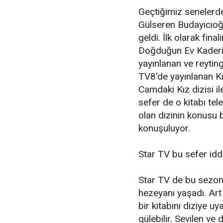
Geçtiğimiz senelerde 
Gülseren Budayıcıoğl
geldi. İlk olarak fin
Doğduğun Ev Kaderin
yayınlanan ve reytin
TV8'de yayınlanan Kı
Camdaki Kız dizisi i
sefer de o kitabı te
olan dizinin konusu b
konuşuluyor.
Star TV bu sefer idd
Star TV de bu sezo
hezeyanı yaşadı. Art
bir kitabını diziye u
gülebilir. Sevilen ve