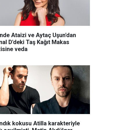
nde Ataizi ve Aytaç Uşun'dan
nal D'deki Taş Kağıt Makas
zisine veda
ndık kokusu Atilla karakteriyle