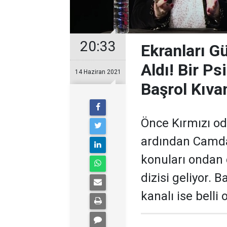
20:33
Ekranları G
Aldı! Bir Ps
14 Haziran 2021
Başrol Kıva
Önce Kırmızı o
ardından Camda
konuları ondan 
dizisi geliyor. 
kanalı ise belli 