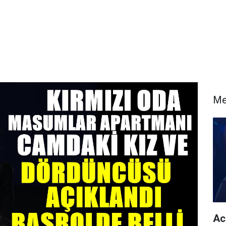
Me
Acu