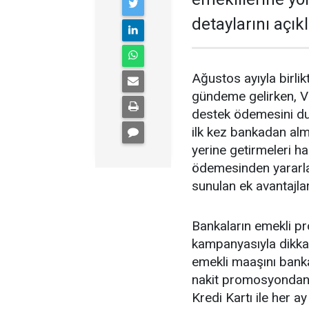
detaylarını açıkl
Ağustos ayıyla birl
gündeme gelirken, V
destek ödemesini du
ilk kez bankadan alm
yerine getirmeleri 
ödemesinden yararl
sunulan ek avantajlar
Bankaların emekli p
kampanyasıyla dikkat
emekli maaşını banka
nakit promosyondan y
Kredi Kartı ile her a