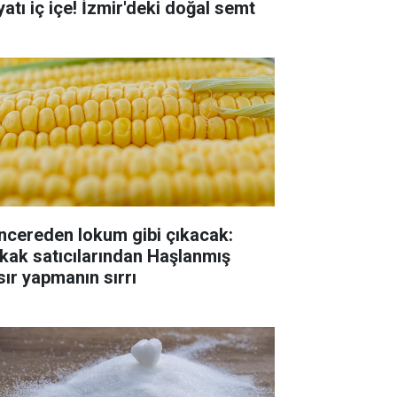
yatı iç içe! İzmir'deki doğal semt
ncereden lokum gibi çıkacak:
kak satıcılarından Haşlanmış
sır yapmanın sırrı