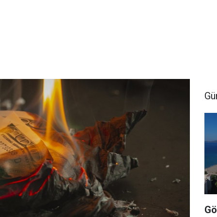
Gü
Gö