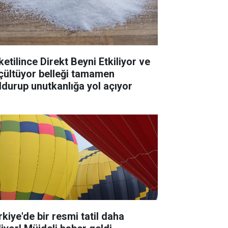
ketilince Direkt Beyni Etkiliyor ve
çültüyor belleği tamamen
ldurup unutkanlığa yol açıyor
rkiye'de bir resmi tatil daha