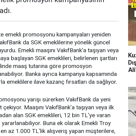
adı.
ikte emekli promosyonu kampanyaları yeniden
akıfBank da SGK emeklilerine yönelik güncel
yurdu. Emekli maaşını VakıfBank'a taşıyan veya
Ku
aya başlayan SGK emeklileri, belirlenen şartları
Dı
halinde maaş tutarına göre promosyon
Al
anabiliyor. Banka ayrıca kampanya kapsamında
la emeklilere ilave kazanç fırsatları da sağlıyor.
romosyonu yarışı sürerken VakıfBank da yeni
 çekiyor. Maaşını VakıfBank'a taşıyan veya ilk
dan alan SGK emeklileri, 12 bin TL'ye varan
ararlanabiliyor. Buna ek olarak Emekli Troy
y en az 1.000 TL'lik alışveriş yapan müşterilere,