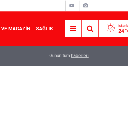
İstanb
 VE MAGAZIN
SAĞLIK
24 
Tencereden lokum gibi çıkacak: Sokak satıcılar
19:17
Günün tüm
haberleri
yapmanın sırrı