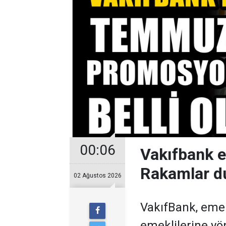
00:06
Vakıfbank 
Rakamlar d
02 Ağustos 2026
VakıfBank, eme
emeklilerine y