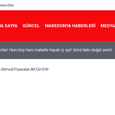
itene Ekle
A SAYFA
GÜNCEL
MAKEDONYA HABERLERI
MEDYA
ldu! Hem köy hem mahalle hayatı iç içe! İzmir'deki doğal semt
Bilmedi Piyasaları Alt Üst Etti!