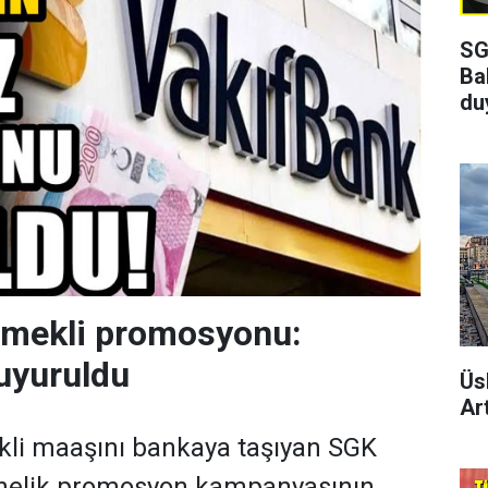
SG
Ba
du
emekli promosyonu:
uyuruldu
Üs
Art
kli maaşını bankaya taşıyan SGK
önelik promosyon kampanyasının