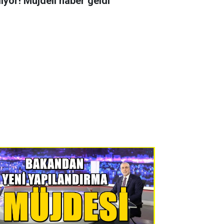
liyor! Müjdeli haber geldi