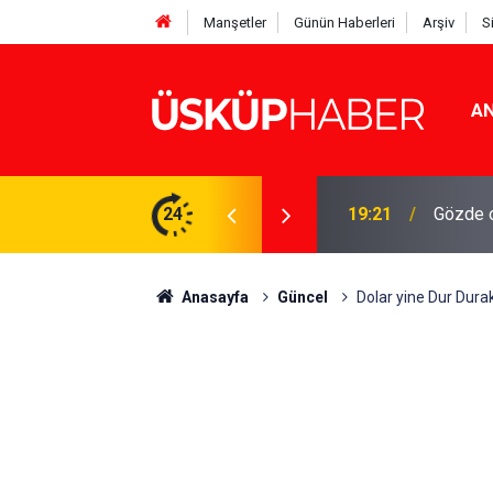
Manşetler
Günün Haberleri
Arşiv
S
AN
Rakamlar duyuruldu
24
19:21
Gözde o
Anasayfa
Güncel
Dolar yine Dur Durak 