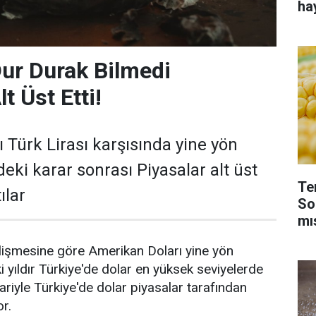
ha
Dur Durak Bilmedi
lt Üst Etti!
 Türk Lirası karşısında yine yön
deki karar sonrası Piyasalar alt üst
Te
ılar
So
mı
lişmesine göre Amerikan Doları yine yön
iki yıldır Türkiye'de dolar en yüksek seviyelerde
ariyle Türkiye'de dolar piyasalar tarafından
or.