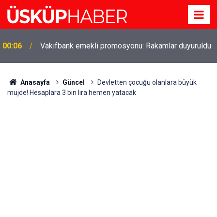
Gözde oldu! Hem köy hem mahalle hayatı iç içe!
19:21
İzmir'deki doğal semt
Anasayfa
Güncel
Devletten çocuğu olanlara büyük
müjde! Hesaplara 3 bin lira hemen yatacak