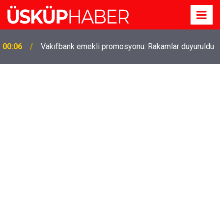
Gözde oldu! Hem köy hem mahalle hayatı iç içe!
19:21
İzmir'deki doğal semt