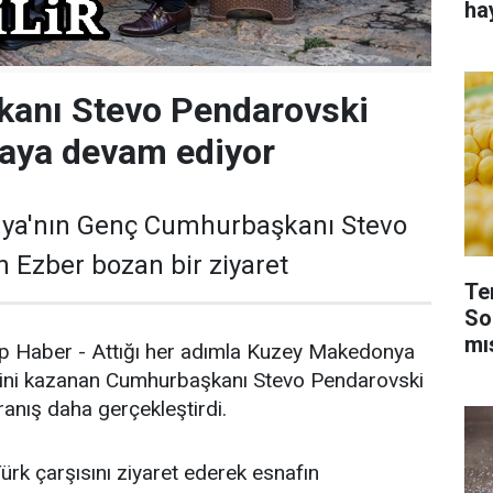
ha
anı Stevo Pendarovski
aya devam ediyor
ya'nın Genç Cumhurbaşkanı Stevo
 Ezber bozan bir ziyaret
Te
So
mı
p Haber - Attığı her adımla Kuzey Makedonya
ini kazanan Cumhurbaşkanı Stevo Pendarovski
anış daha gerçekleştirdi.
rk çarşısını ziyaret ederek esnafın