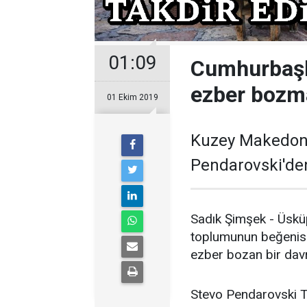
01:09
Cumhurbaşk
ezber bozm
01 Ekim 2019
Kuzey Makedon
Pendarovski'den
Sadık Şimşek - Üskü
toplumunun beğenis
ezber bozan bir davr
Stevo Pendarovski Tü