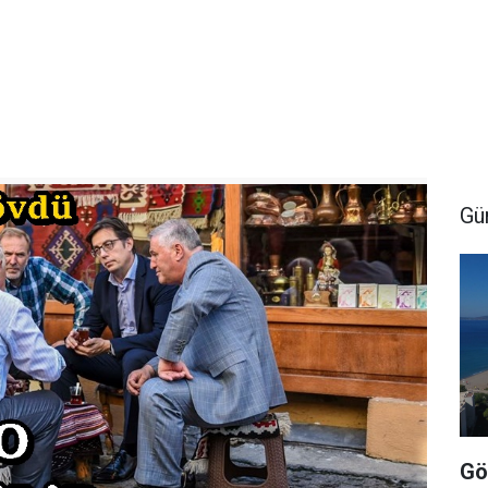
Gü
Gö