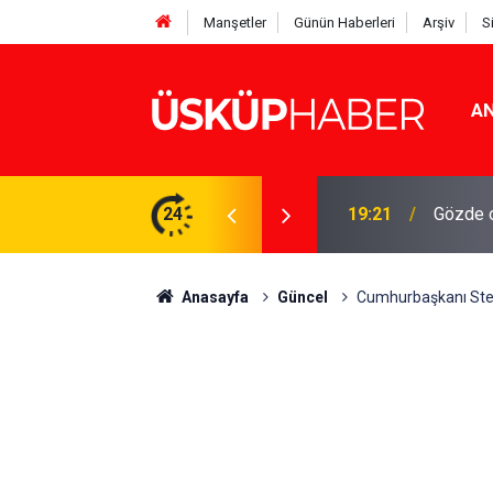
Manşetler
Günün Haberleri
Arşiv
S
AN
Rakamlar duyuruldu
24
19:21
Gözde o
Anasayfa
Güncel
Cumhurbaşkanı Ste