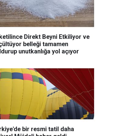
ketilince Direkt Beyni Etkiliyor ve
çültüyor belleği tamamen
ldurup unutkanlığa yol açıyor
rkiye'de bir resmi tatil daha