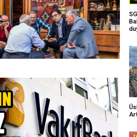
SG
Ba
du
Üs
Art