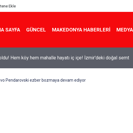
itene Ekle
A SAYFA
GÜNCEL
MAKEDONYA HABERLERI
MEDYA
ldu! Hem köy hem mahalle hayatı iç içe! İzmir'deki doğal semt
vo Pendarovski ezber bozmaya devam ediyor