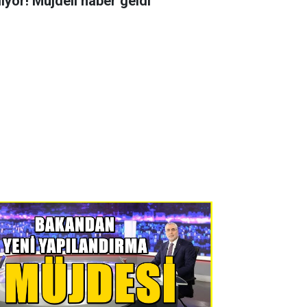
liyor! Müjdeli haber geldi