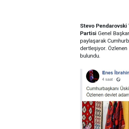
Stevo Pendarovski '
Partisi
Genel Başkan
paylaşarak Cumhurba
dertleşiyor. Özlene
bulundu.