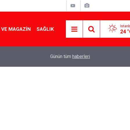
İstanb
 VE MAGAZIN
SAĞLIK
24 
Tencereden lokum gibi çıkacak: Sokak satıcılar
19:17
Günün tüm
haberleri
yapmanın sırrı