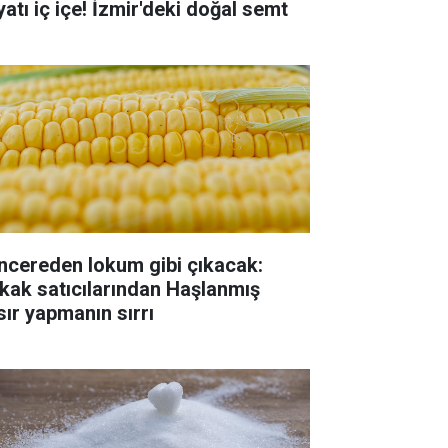
yatı iç içe! İzmir'deki doğal semt
ncereden lokum gibi çıkacak:
kak satıcılarından Haşlanmış
sır yapmanın sırrı