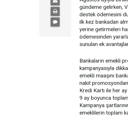
gündeme gelirken, V
destek ödemesini du
ilk kez bankadan alm
yerine getirmeleri 
ödemesinden yararl
sunulan ek avantajlar
Bankaların emekli p
kampanyasıyla dikkat
emekli maaşını banka
nakit promosyondan y
Kredi Kartı ile her a
9 ay boyunca toplam
Kampanya şartlarının
emeklilerin toplam k