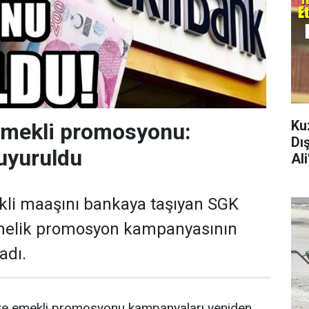
Ku
emekli promosyonu:
Dı
uyuruldu
Al
kli maaşını bankaya taşıyan SGK
önelik promosyon kampanyasının
adı.
ikte emekli promosyonu kampanyaları yeniden