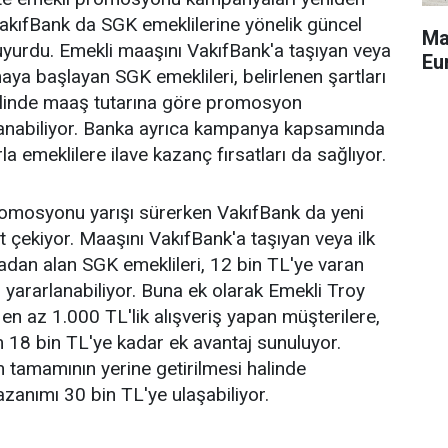
akıfBank da SGK emeklilerine yönelik güncel
Ma
yurdu. Emekli maaşını VakıfBank'a taşıyan veya
Eu
aya başlayan SGK emeklileri, belirlenen şartları
halinde maaş tutarına göre promosyon
anabiliyor. Banka ayrıca kampanya kapsamında
la emeklilere ilave kazanç fırsatları da sağlıyor.
romosyonu yarışı sürerken VakıfBank da yeni
 çekiyor. Maaşını VakıfBank'a taşıyan veya ilk
dan alan SGK emeklileri, 12 bin TL'ye varan
ararlanabiliyor. Buna ek olarak Emekli Troy
y en az 1.000 TL'lik alışveriş yapan müşterilere,
 18 bin TL'ye kadar ek avantaj sunuluyor.
 tamamının yerine getirilmesi halinde
azanımı 30 bin TL'ye ulaşabiliyor.