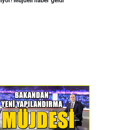
liyor! Müjdeli haber geldi