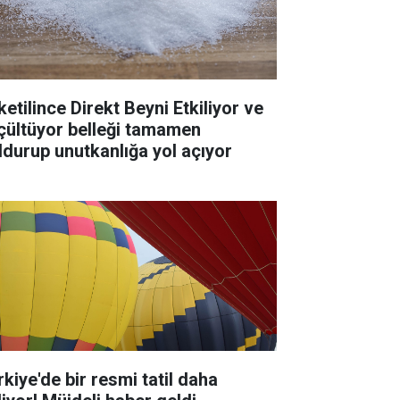
ketilince Direkt Beyni Etkiliyor ve
çültüyor belleği tamamen
ldurup unutkanlığa yol açıyor
rkiye'de bir resmi tatil daha