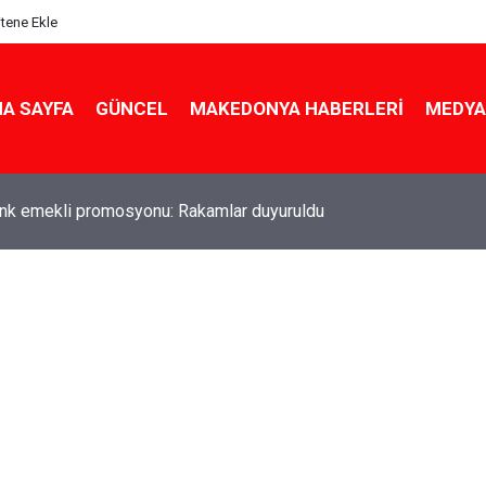
itene Ekle
A SAYFA
GÜNCEL
MAKEDONYA HABERLERI
MEDYA
ldu! Hem köy hem mahalle hayatı iç içe! İzmir'deki doğal semt