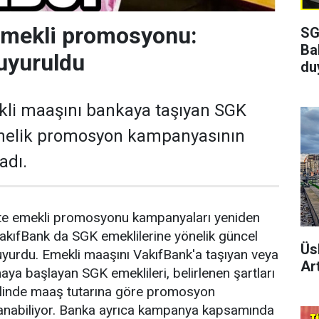
emekli promosyonu:
SG
Ba
uyuruldu
du
kli maaşını bankaya taşıyan SGK
önelik promosyon kampanyasının
adı.
ikte emekli promosyonu kampanyaları yeniden
akıfBank da SGK emeklilerine yönelik güncel
Üs
yurdu. Emekli maaşını VakıfBank'a taşıyan veya
Art
aya başlayan SGK emeklileri, belirlenen şartları
halinde maaş tutarına göre promosyon
anabiliyor. Banka ayrıca kampanya kapsamında