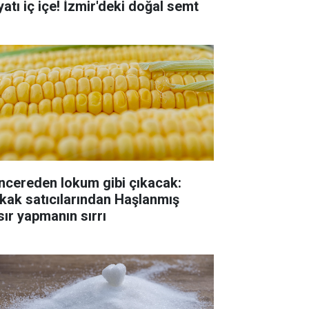
yatı iç içe! İzmir'deki doğal semt
ncereden lokum gibi çıkacak:
kak satıcılarından Haşlanmış
sır yapmanın sırrı