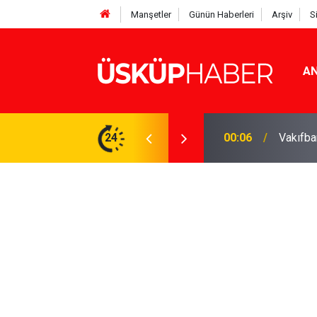
Manşetler
Günün Haberleri
Arşiv
S
AN
Rakamlar duyuruldu
24
19:21
Gözde o