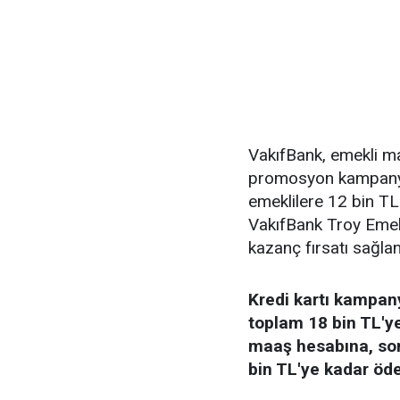
VakıfBank, emekli ma
promosyon kampany
emeklilere 12 bin T
VakıfBank Troy Emekli
kazanç fırsatı sağlan
Kredi kartı kampan
toplam 18 bin TL'ye
maaş hesabına, sonr
bin TL'ye kadar öde