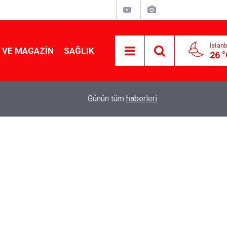
İstanb
 VE MAGAZIN
SAĞLIK
26 
Tencereden lokum gibi çıkacak: Sokak satıcılar
19:17
Günün tüm
haberleri
yapmanın sırrı