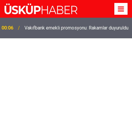
Gözde oldu! Hem köy hem mahalle hayatı iç içe!
19:21
İzmir'deki doğal semt