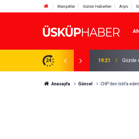
Manşetler
Günün Haberleri
Arşiv
S
AN
Rakamlar duyuruldu
24
19:21
Gözde o
Anasayfa
Güncel
CHP'den İstifa ede