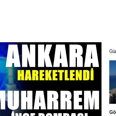
Gü
Gö