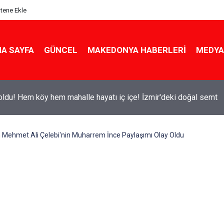
itene Ekle
A SAYFA
GÜNCEL
MAKEDONYA HABERLERI
MEDYA
ldu! Hem köy hem mahalle hayatı iç içe! İzmir'deki doğal semt
n Mehmet Ali Çelebi'nin Muharrem İnce Paylaşımı Olay Oldu