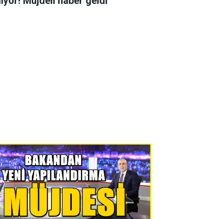
liyor! Müjdeli haber geldi