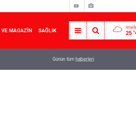
İstanb
 VE MAGAZIN
SAĞLIK
25 
Tencereden lokum gibi çıkacak: Sokak satıcılar
19:17
Günün tüm
haberleri
yapmanın sırrı