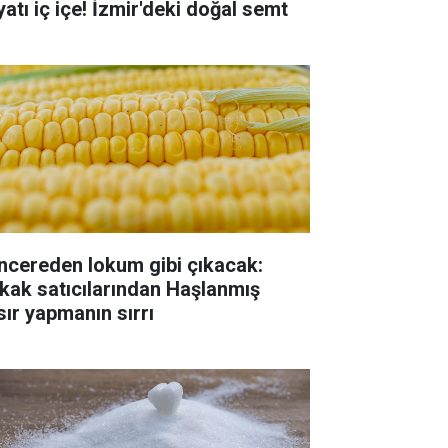
yatı iç içe! İzmir'deki doğal semt
ncereden lokum gibi çıkacak:
kak satıcılarından Haşlanmış
sır yapmanın sırrı