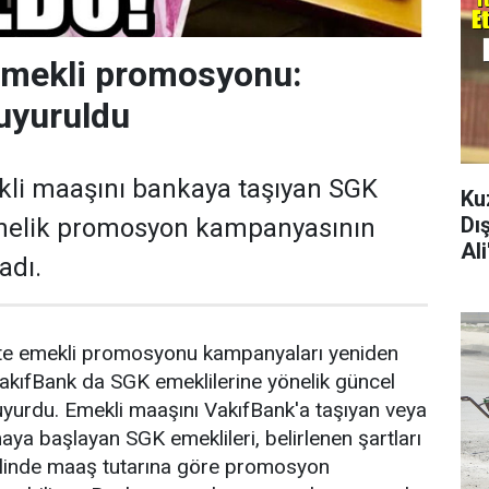
emekli promosyonu:
uyuruldu
kli maaşını bankaya taşıyan SGK
Ku
Dı
önelik promosyon kampanyasının
Al
adı.
ikte emekli promosyonu kampanyaları yeniden
akıfBank da SGK emeklilerine yönelik güncel
yurdu. Emekli maaşını VakıfBank'a taşıyan veya
aya başlayan SGK emeklileri, belirlenen şartları
halinde maaş tutarına göre promosyon