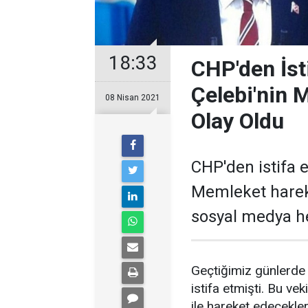
18:33
CHP'den İst
Çelebi'nin 
08 Nisan 2021
Olay Oldu
CHP'den istifa 
Memleket harek
sosyal medya h
Geçtiğimiz günlerde 
istifa etmişti. Bu ve
ile hareket edecekle