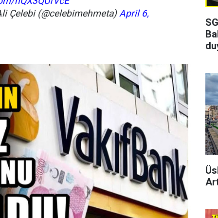
.com/nQX3QUfVcE
li Çelebi (@celebimehmeta)
April 6,
SG
Ba
du
Üs
Art