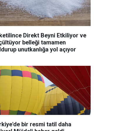
ketilince Direkt Beyni Etkiliyor ve
çültüyor belleği tamamen
ldurup unutkanlığa yol açıyor
rkiye'de bir resmi tatil daha