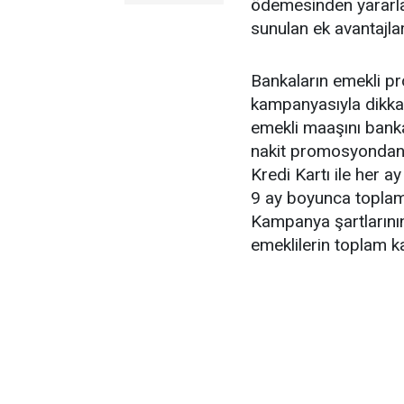
ödemesinden yararl
sunulan ek avantajlar
Bankaların emekli p
kampanyasıyla dikkat
emekli maaşını banka
nakit promosyondan y
Kredi Kartı ile her a
9 ay boyunca toplam
Kampanya şartlarının
emeklilerin toplam k