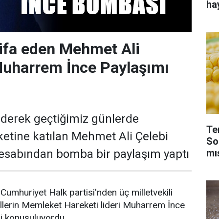
ha
ifa eden Mehmet Ali
Muharrem İnce Paylaşımı
ederek geçtiğimiz günlerde
Te
etine katılan Mehmet Ali Çelebi
So
mı
esabından bomba bir paylaşım yaptı
Cumhuriyet Halk partisi'nden üç milletvekili
killerin Memleket Hareketi lideri Muharrem İnce
ri konuşuluyordu.