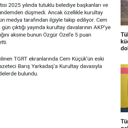
isi 2025 yılında tutuklu belediye başkanları ve
gündemden düşmedi. Ancak özellikle kurultay
n medya tarafından ilgiyle takip ediliyor. Cem
 gün çıktığı yayında kurultay davalarının AKP'ye
Tü
ığını aksine bunun Özgür Özel'e 5 puan
kü
tti.
do
a bilinen TGRT ekranlarında Cem Küçük’ün eski
gazeteci Barış Yarkadaş’a Kurultay davasıyla
fadelerde bulundu.
Tü