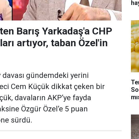
ha
ten Barış Yarkadaş'a CHP
ları artıyor, taban Özel'in
y davası gündemdeki yerini
Te
eci Cem Küçük dikkat çeken bir
So
mı
çük, davaların AKP’ye fayda
aksine Özgür Özel’e 5 puan
öne sürdü.