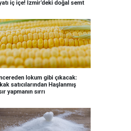
yatı iç içe! İzmir'deki doğal semt
ncereden lokum gibi çıkacak:
kak satıcılarından Haşlanmış
sır yapmanın sırrı