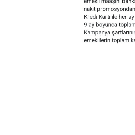
emekli maaşını banka
nakit promosyondan y
Kredi Kartı ile her a
9 ay boyunca toplam
Kampanya şartlarının
emeklilerin toplam k