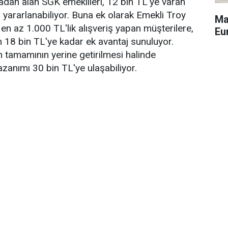
dan alan SGK emeklileri, 12 bin TL'ye varan
ararlanabiliyor. Buna ek olarak Emekli Troy
Ma
y en az 1.000 TL'lik alışveriş yapan müşterilere,
Eu
 18 bin TL'ye kadar ek avantaj sunuluyor.
 tamamının yerine getirilmesi halinde
azanımı 30 bin TL'ye ulaşabiliyor.