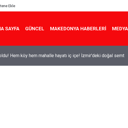
itene Ekle
A SAYFA
GÜNCEL
MAKEDONYA HABERLERI
MEDYA
ldu! Hem köy hem mahalle hayatı iç içe! İzmir'deki doğal semt