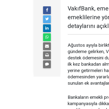
VakıfBank, eme
emeklilerine y
detaylarını açıkl
Ağustos ayıyla birl
gündeme gelirken, V
destek ödemesini du
ilk kez bankadan alm
yerine getirmeleri 
ödemesinden yararl
sunulan ek avantajlar
Bankaların emekli p
kampanyasıyla dikkat