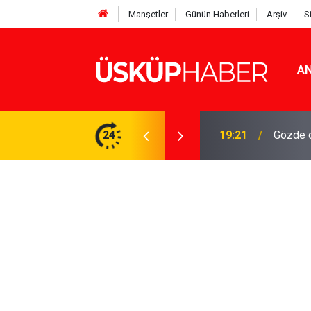
Manşetler
Günün Haberleri
Arşiv
S
AN
Rakamlar duyuruldu
24
19:21
Gözde o