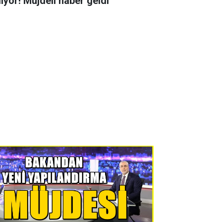
liyor! Müjdeli haber geldi