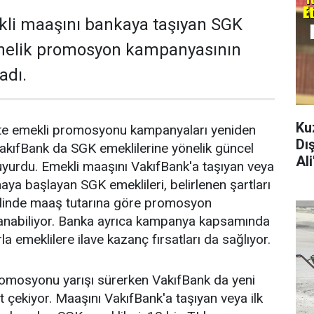
kli maaşını bankaya taşıyan SGK
önelik promosyon kampanyasının
adı.
Ku
ikte emekli promosyonu kampanyaları yeniden
Dı
akıfBank da SGK emeklilerine yönelik güncel
Al
yurdu. Emekli maaşını VakıfBank'a taşıyan veya
aya başlayan SGK emeklileri, belirlenen şartları
halinde maaş tutarına göre promosyon
anabiliyor. Banka ayrıca kampanya kapsamında
la emeklilere ilave kazanç fırsatları da sağlıyor.
romosyonu yarışı sürerken VakıfBank da yeni
 çekiyor. Maaşını VakıfBank'a taşıyan veya ilk