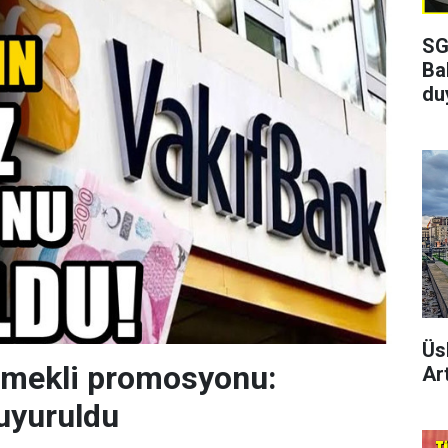
SG
Ba
du
Üs
emekli promosyonu:
Art
uyuruldu