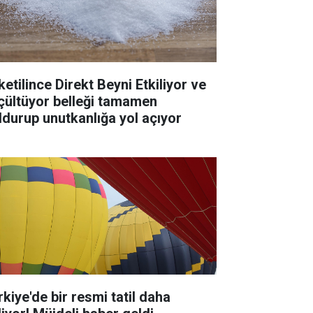
ketilince Direkt Beyni Etkiliyor ve
çültüyor belleği tamamen
ldurup unutkanlığa yol açıyor
rkiye'de bir resmi tatil daha