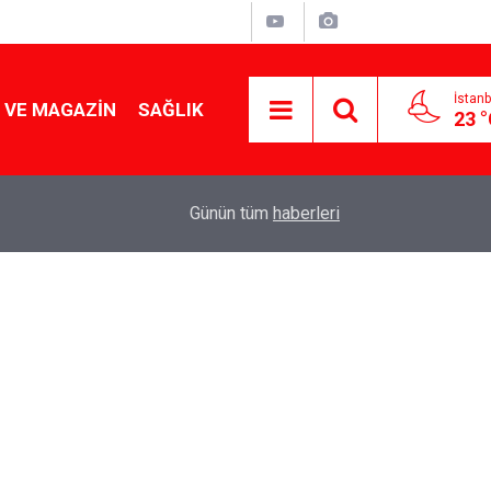
İstanb
 VE MAGAZIN
SAĞLIK
23 
Tencereden lokum gibi çıkacak: Sokak satıcılar
19:17
Günün tüm
haberleri
yapmanın sırrı