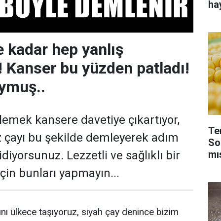
ha
 kadar hep yanlış
 Kanser bu yüzden patladı!
ymuş..
lemek kansere davetiye çıkartıyor,
Te
iz çayı bu şekilde demleyerek adım
So
mı
iyorsunuz. Lezzetli ve sağlıklı bir
in bunları yapmayın...
ını ülkece taşıyoruz, siyah çay denince bizim