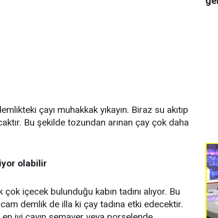
ge
likteki çayı muhakkak yıkayın. Biraz su akıtıp
caktır. Bu şekilde tozundan arınan çay çok daha
yor olabilir
 çok içecek bulunduğu kabın tadını alıyor. Bu
am demlik de illa ki çay tadına etki edecektir.
 en iyi çayın semaver veya porselende