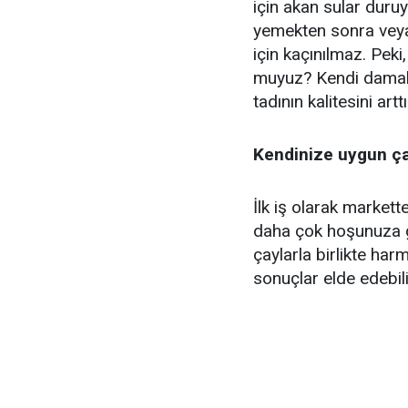
için akan sular duru
yemekten sonra veya 
için kaçınılmaz. Pek
muyuz? Kendi damak 
tadının kalitesini ar
Kendinize uygun ça
İlk iş olarak markett
daha çok hoşunuza g
çaylarla birlikte ha
sonuçlar elde edebili