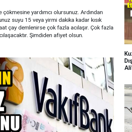
e çökmesine yardımcı olursunuz. Ardından
unuz suyu 15 veya yirmi dakika kadar kısık
saat çay demlenirse çok fazla acılaşır. Çok fazla
cılaşacaktır. Şimdiden afiyet olsun.
Ku
Dı
Al