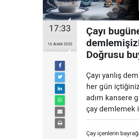
17:33
Çayı bugüne
demlemişiz!
16 Aralık 2020
Doğrusu bu
Çayı yanlış dem
her gün içtiğin
adım kansere gid
çay demlemek iç
Çay içenlerin bayrağ