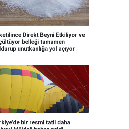
ketilince Direkt Beyni Etkiliyor ve
çültüyor belleği tamamen
ldurup unutkanlığa yol açıyor
rkiye'de bir resmi tatil daha