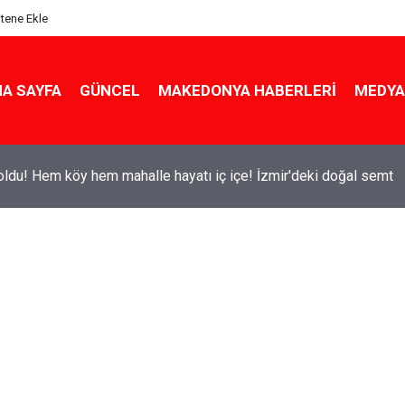
itene Ekle
A SAYFA
GÜNCEL
MAKEDONYA HABERLERI
MEDYA
ldu! Hem köy hem mahalle hayatı iç içe! İzmir'deki doğal semt