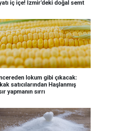
yatı iç içe! İzmir'deki doğal semt
ncereden lokum gibi çıkacak:
kak satıcılarından Haşlanmış
sır yapmanın sırrı