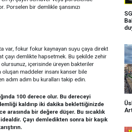
or. Porselen bir demlikle şansınızı
SG
Ba
du
ta var, fokur fokur kaynayan suyu çaya direkt
t çayı demlikte hapsetmek. Bu şekilde zehir
ş olursunuz, içerisinde üreyen bakteriler
in oluşan maddeler insanı kanser bile
en adım adım bu kuralları takip edin.
ğında 100 derece olur. Bu dereceyi
Üs
emliği kaldırıp iki dakika beklettiğinizde
Art
ce arasında bir değere düşer. Bu sıcaklık
dealdir. Çayı demledikten sonra bir kaşık
arıştırın.