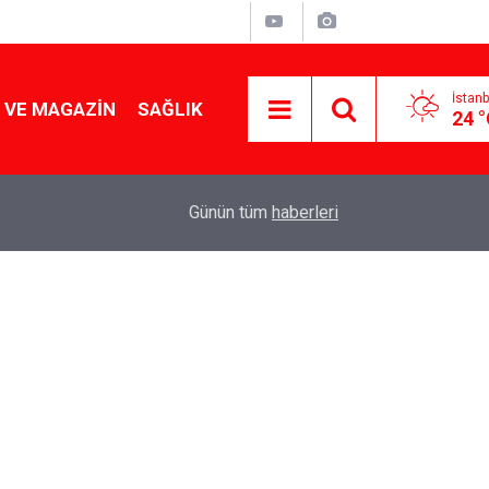
İstanb
 VE MAGAZIN
SAĞLIK
24 
Tencereden lokum gibi çıkacak: Sokak satıcılar
19:17
Günün tüm
haberleri
yapmanın sırrı