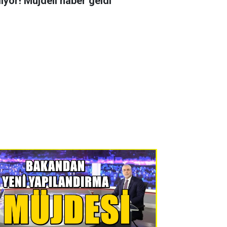
liyor! Müjdeli haber geldi