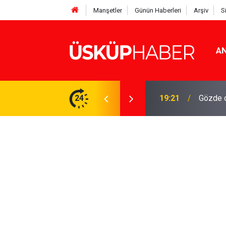
Manşetler
Günün Haberleri
Arşiv
S
AN
Rakamlar duyuruldu
24
19:21
Gözde o