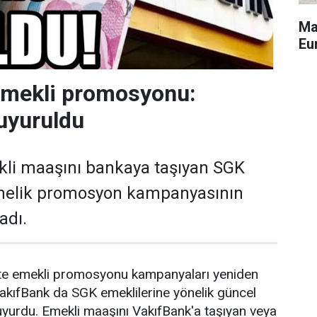
Ma
Eu
emekli promosyonu:
uyuruldu
kli maaşını bankaya taşıyan SGK
önelik promosyon kampanyasının
adı.
ikte emekli promosyonu kampanyaları yeniden
akıfBank da SGK emeklilerine yönelik güncel
yurdu. Emekli maaşını VakıfBank'a taşıyan veya