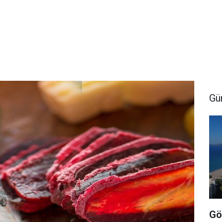
Gü
Gö