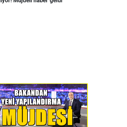
liyor! Müjdeli haber geldi