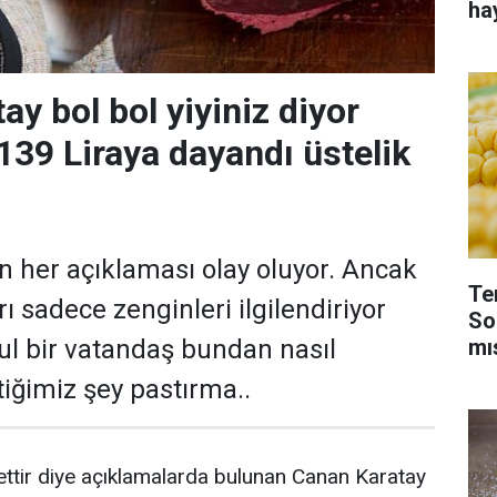
ha
y bol bol yiyiniz diyor
139 Liraya dayandı üstelik
n her açıklaması olay oluyor. Ancak
Te
ı sadece zenginleri ilgilendiriyor
So
mı
sul bir vatandaş bundan nasıl
tiğimiz şey pastırma..
 ettir diye açıklamalarda bulunan Canan Karatay