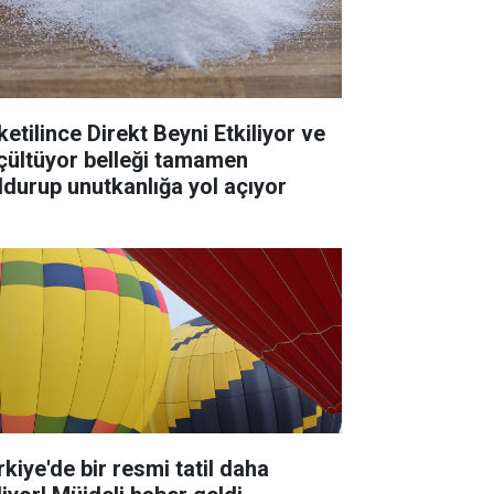
ketilince Direkt Beyni Etkiliyor ve
çültüyor belleği tamamen
ldurup unutkanlığa yol açıyor
rkiye'de bir resmi tatil daha