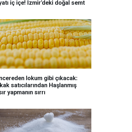
yatı iç içe! İzmir'deki doğal semt
ncereden lokum gibi çıkacak:
kak satıcılarından Haşlanmış
sır yapmanın sırrı