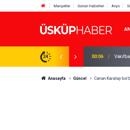
Manşetler
Günün Haberleri
Arşiv
S
AN
Rakamlar duyuruldu
24
19:21
Gözde o
Anasayfa
Güncel
Canan Karatay bol bo