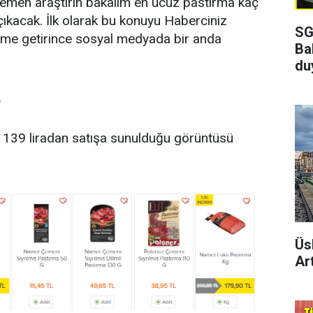
hemen araştırın bakalım en ucuz pastırma kaç
 çıkacak. İlk olarak bu konuyu Haberciniz
SG
deme getirince sosyal medyada bir anda
Ba
du
.
 139 liradan satışa sunulduğu görüntüsü
Üs
Art