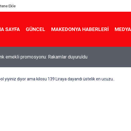
itene Ekle
A SAYFA
GÜNCEL
MAKEDONYA HABERLERI
MEDYA
ldu! Hem köy hem mahalle hayatı iç içe! İzmir'deki doğal semt
l yiyiniz diyor ama kilosu 139 Liraya dayandı üstelik en ucuzu..