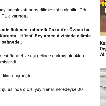
yı ancak vatandaş dilimle satın alabilir.. Oda
 TL civarında..
isinde ünlenen rahmetli Gazanfer Özcan bir
 Kuruntu - Hüsnü Bey amca dizisinde dilimle
r sahnede..
Ku
Dı
Al
eşi Basiret ve eşi gelince o almış oldukları
mişlerdi.
r dilim düşmüştü..
 şu aslında o dizi yayınlanalı neredeyse 30