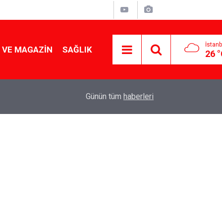
İstanb
 VE MAGAZIN
SAĞLIK
26 
Tencereden lokum gibi çıkacak: Sokak satıcılar
19:17
Günün tüm
haberleri
yapmanın sırrı