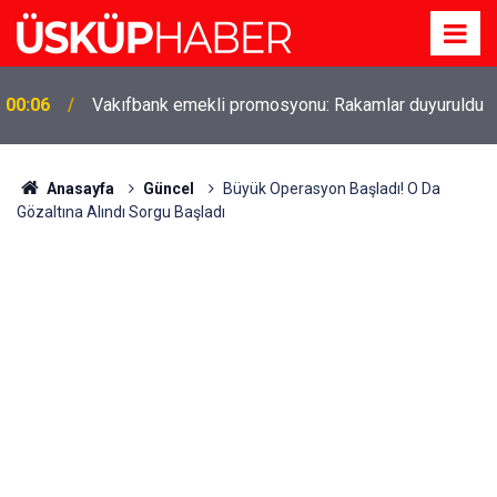
Gözde oldu! Hem köy hem mahalle hayatı iç içe!
19:21
İzmir'deki doğal semt
Anasayfa
Güncel
Büyük Operasyon Başladı! O Da
Gözaltına Alındı Sorgu Başladı