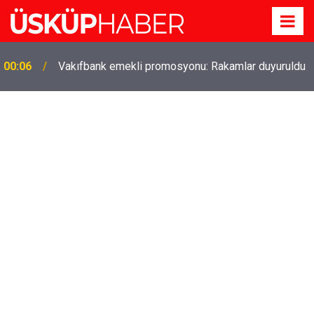
00:06
Vakıfbank emekli promosyonu: Rakamlar duyuruldu
Gözde oldu! Hem köy hem mahalle hayatı iç içe!
19:21
İzmir'deki doğal semt