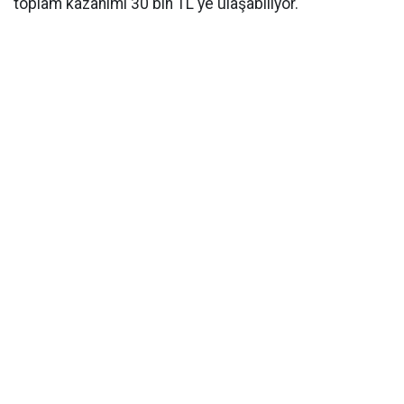
toplam kazanımı 30 bin TL'ye ulaşabiliyor.