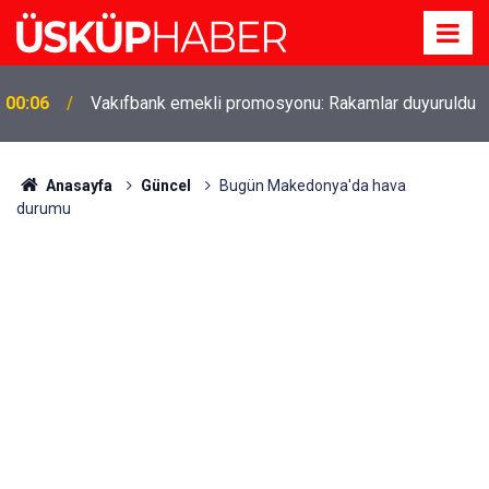
00:06
Vakıfbank emekli promosyonu: Rakamlar duyuruldu
Gözde oldu! Hem köy hem mahalle hayatı iç içe!
19:21
İzmir'deki doğal semt
Anasayfa
Güncel
Bugün Makedonya'da hava
durumu