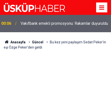
Gözde oldu! Hem köy hem mahalle hayatı iç içe!
19:21
İzmir'deki doğal semt
Anasayfa
Güncel
Bu kez yeni paylaşım Sedat Peker'in
eşi Özge Peker'den geldi