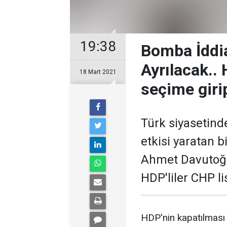
19:38
Bomba İddia
Ayrılacak..
18 Mart 2021
seçime girip
Türk siyasetind
etkisi yaratan bi
Ahmet Davutoğlu
HDP'liler CHP l
HDP'nin kapatılması 