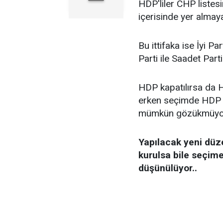
HDP'liler CHP listesi
içerisinde yer almay
Bu ittifaka ise İyi P
Parti ile Saadet Partis
HDP kapatılırsa da H
erken seçimde HDP ye
mümkün gözükmüyo
Yapılacak yeni düz
kurulsa bile seçime
düşünülüyor..