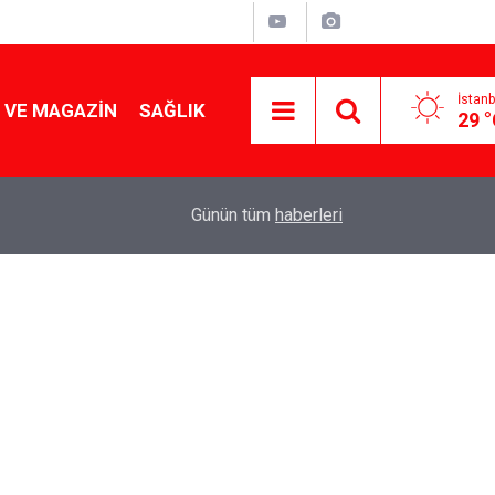
İstanb
 VE MAGAZIN
SAĞLIK
29 
Tencereden lokum gibi çıkacak: Sokak satıcılar
19:17
Günün tüm
haberleri
yapmanın sırrı