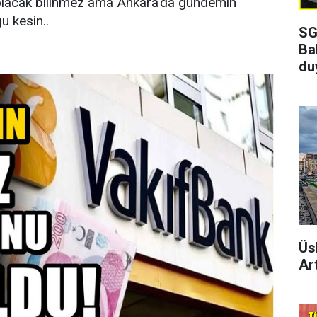
olacak bilinmez ama Ankara'da gündemin
u kesin..
SG
Ba
du
Üs
Art