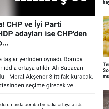
ha
! CHP ve İyi Parti
 HDP adayları ise CHP'den
...
e taşlar yerinden oynadı. Bomba
Te
r iddia ortaya atıldı. Ali Babacan -
So
mı
 - Meral Akşener 3.ittifak kuracak.
istesinden seçime girecek ve...
durumunda bomba bir iddia ortaya atıldı.