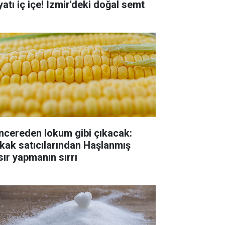
yatı iç içe! İzmir'deki doğal semt
ncereden lokum gibi çıkacak:
kak satıcılarından Haşlanmış
sır yapmanın sırrı