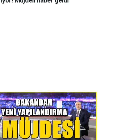
liyor! Müjdeli haber geldi