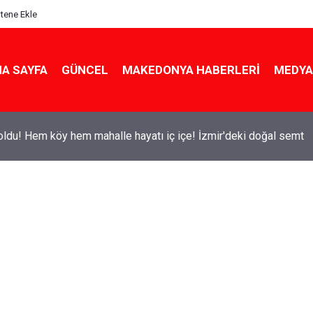
itene Ekle
A SAYFA
GÜNCEL
MAKEDONYA HABERLERI
MEDYA
ldu! Hem köy hem mahalle hayatı iç içe! İzmir'deki doğal semt