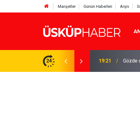
Manşetler
Günün Haberleri
Arşiv
S
AN
Rakamlar duyuruldu
24
19:21
Gözde o