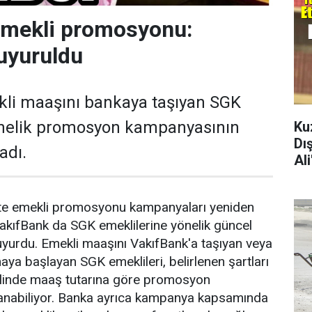
emekli promosyonu:
uyuruldu
kli maaşını bankaya taşıyan SGK
önelik promosyon kampanyasının
Ku
Dı
adı.
Al
ikte emekli promosyonu kampanyaları yeniden
akıfBank da SGK emeklilerine yönelik güncel
yurdu. Emekli maaşını VakıfBank'a taşıyan veya
aya başlayan SGK emeklileri, belirlenen şartları
halinde maaş tutarına göre promosyon
anabiliyor. Banka ayrıca kampanya kapsamında