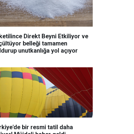
ketilince Direkt Beyni Etkiliyor ve
çültüyor belleği tamamen
ldurup unutkanlığa yol açıyor
rkiye'de bir resmi tatil daha