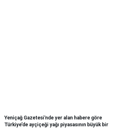
Yeniçağ Gazetesi'nde yer alan habere göre
Türkiye’de ayçiçeği yağı piyasasının büyük bir