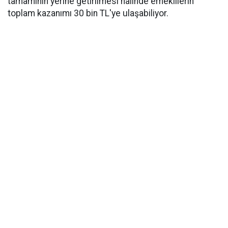
tamamının yerine getirilmesi halinde emeklilerin
toplam kazanımı 30 bin TL'ye ulaşabiliyor.