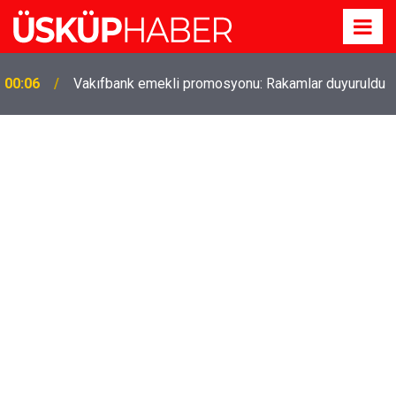
00:06
Vakıfbank emekli promosyonu: Rakamlar duyuruldu
Gözde oldu! Hem köy hem mahalle hayatı iç içe!
19:21
İzmir'deki doğal semt