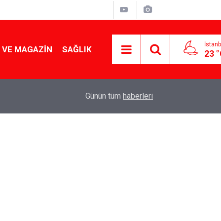
İstanb
 VE MAGAZIN
SAĞLIK
23 
Tencereden lokum gibi çıkacak: Sokak satıcılar
19:17
Günün tüm
haberleri
yapmanın sırrı