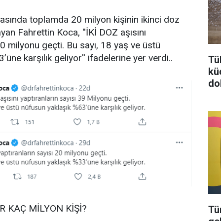
masında toplamda 20 milyon kişinin ikinci doz
layan Fahrettin Koca, ''İKİ DOZ aşısını
20 milyonu geçti. Bu sayı, 18 yaş ve üstü
üne karşılık geliyor'' ifadelerine yer verdi..
Tü
kü
do
 KAÇ MİLYON KİŞİ?
Tü