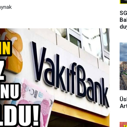
aynak
SG
Ba
du
Üs
Art