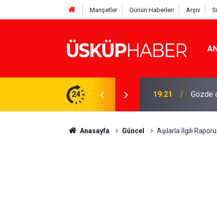
Manşetler
Günün Haberleri
Arşiv
S
AN
Rakamlar duyuruldu
24
19:21
Gözde o
Anasayfa
Güncel
Aşılarla İlgili Rapo