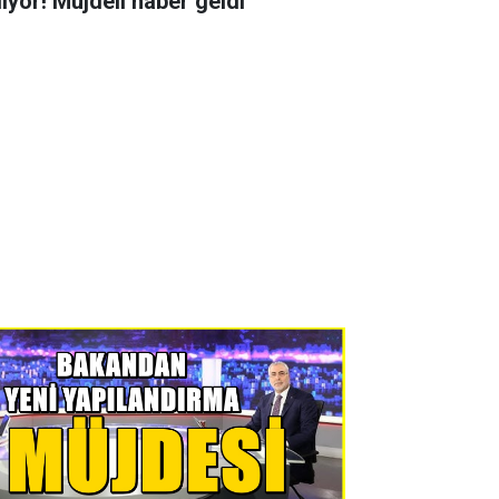
liyor! Müjdeli haber geldi