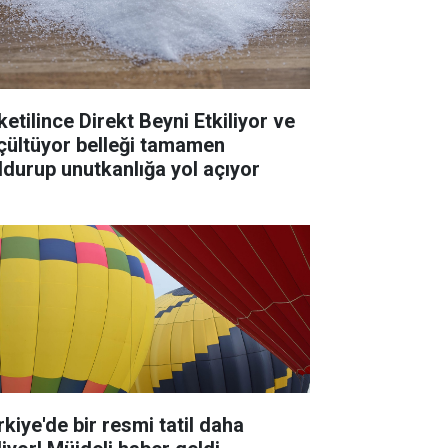
ketilince Direkt Beyni Etkiliyor ve
çültüyor belleği tamamen
ldurup unutkanlığa yol açıyor
rkiye'de bir resmi tatil daha