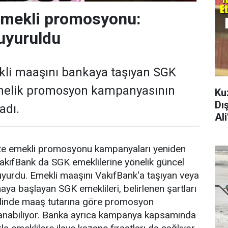
emekli promosyonu:
uyuruldu
kli maaşını bankaya taşıyan SGK
önelik promosyon kampanyasının
Ku
Dı
adı.
Al
ikte emekli promosyonu kampanyaları yeniden
akıfBank da SGK emeklilerine yönelik güncel
yurdu. Emekli maaşını VakıfBank'a taşıyan veya
aya başlayan SGK emeklileri, belirlenen şartları
halinde maaş tutarına göre promosyon
anabiliyor. Banka ayrıca kampanya kapsamında