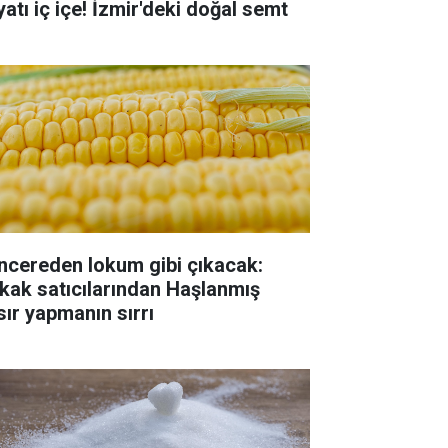
yatı iç içe! İzmir'deki doğal semt
ncereden lokum gibi çıkacak:
kak satıcılarından Haşlanmış
sır yapmanın sırrı