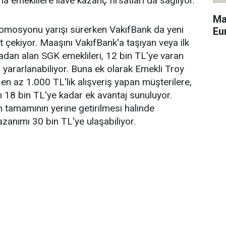
la emeklilere ilave kazanç fırsatları da sağlıyor.
Ma
romosyonu yarışı sürerken VakıfBank da yeni
Eu
 çekiyor. Maaşını VakıfBank'a taşıyan veya ilk
dan alan SGK emeklileri, 12 bin TL'ye varan
ararlanabiliyor. Buna ek olarak Emekli Troy
y en az 1.000 TL'lik alışveriş yapan müşterilere,
 18 bin TL'ye kadar ek avantaj sunuluyor.
 tamamının yerine getirilmesi halinde
azanımı 30 bin TL'ye ulaşabiliyor.