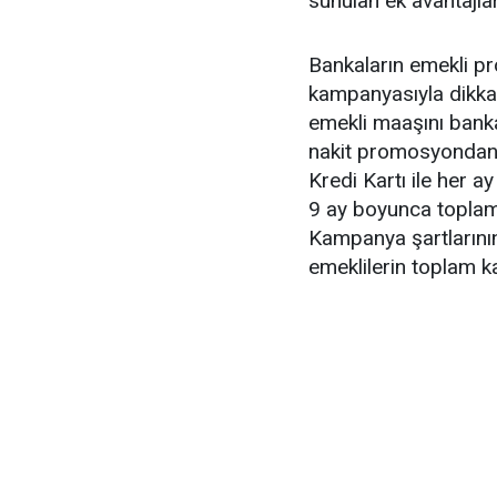
sunulan ek avantajlar
Bankaların emekli p
kampanyasıyla dikkat
emekli maaşını banka
nakit promosyondan y
Kredi Kartı ile her a
9 ay boyunca toplam
Kampanya şartlarının
emeklilerin toplam k