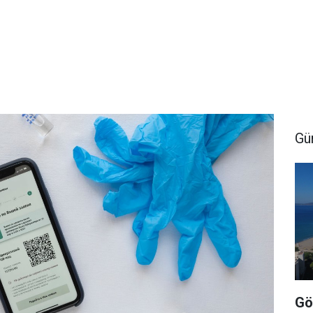
Gü
Gö