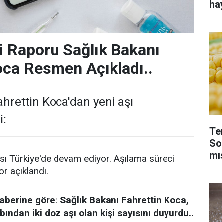
ha
ili Raporu Sağlık Bakanı
oca Resmen Açıkladı..
ahrettin Koca'dan yeni aşı
i:
Te
So
mı
sı Türkiye'de devam ediyor. Aşılama süreci
r açıklandı.
aberine göre: Sağlık Bakanı Fahrettin Koca,
ndan iki doz aşı olan kişi sayısını duyurdu..