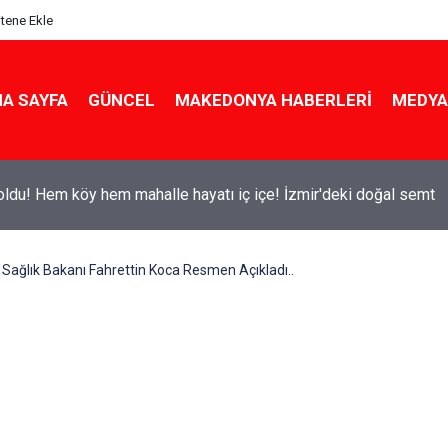
itene Ekle
A SAYFA
GÜNCEL
MAKEDONYA HABERLERI
MEDYA
ldu! Hem köy hem mahalle hayatı iç içe! İzmir'deki doğal semt
ru Sağlık Bakanı Fahrettin Koca Resmen Açıkladı..