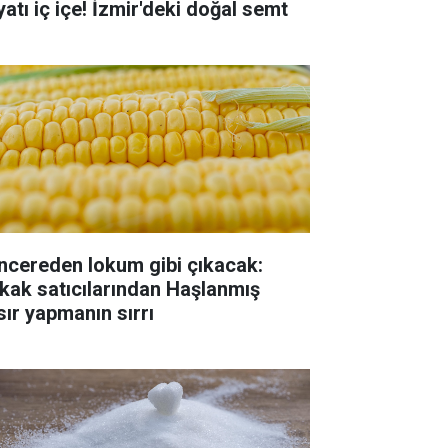
yatı iç içe! İzmir'deki doğal semt
ncereden lokum gibi çıkacak:
kak satıcılarından Haşlanmış
sır yapmanın sırrı