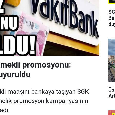
SG
Ba
du
emekli promosyonu:
uyuruldu
Üs
kli maaşını bankaya taşıyan SGK
Art
önelik promosyon kampanyasının
adı.