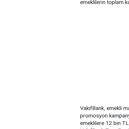
emeklilerin toplam k
VakıfBank, emekli ma
promosyon kampany
emeklilere 12 bin T