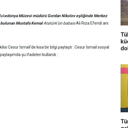
Mak
edonya Müzesi müdürü Gordan Nikolov eşliğinde Merkez
 bulunan Mustafa Kemal
Atatürk’ün babası
Ali Rıza Efendi anı
Tü
kü
do
tkilisi Cesur İsmail'de kısa bir bilgi paylaştı : Cesur İsmail sosyal
aylaşımda şu ifadeleri kullandı :
Tü