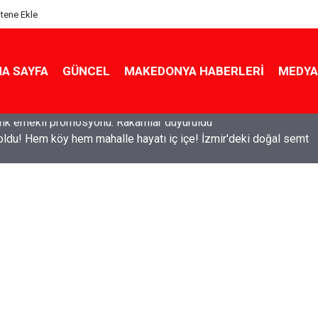
itene Ekle
A SAYFA
GÜNCEL
MAKEDONYA HABERLERI
MEDYA
ldu! Hem köy hem mahalle hayatı iç içe! İzmir'deki doğal semt