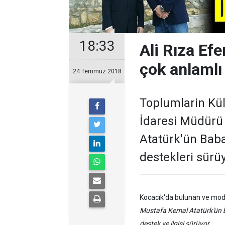
18:33
Ali Rıza Ef
çok anlamlı
24 Temmuz 2018
Toplumlarin Kül
İdaresi Müdürü 
Atatürk'ün Baba
destekleri sürüy
Kocacık'da bulunan ve mod
Mustafa Kemal Atatürk'ün ba
destek ve ilgisi sürüyor.