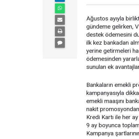
Ağustos ayıyla birl
gündeme gelirken, V
destek ödemesini du
ilk kez bankadan alm
yerine getirmeleri 
ödemesinden yararl
sunulan ek avantajlar
Bankaların emekli p
kampanyasıyla dikkat
emekli maaşını banka
nakit promosyondan y
Kredi Kartı ile her a
9 ay boyunca toplam
Kampanya şartlarının