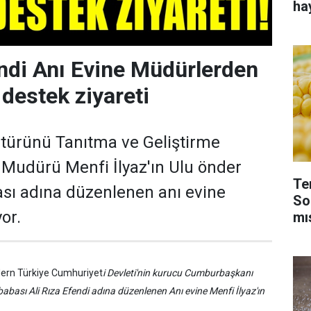
ha
endi Anı Evine Müdürlerden
 destek ziyareti
türünü Tanıtma ve Geliştirme
Mudürü Menfi İlyaz'ın Ulu önder
Te
sı adına düzenlenen anı evine
So
or.
mı
ern Türkiye Cumhuriyet
i Devleti'nin kurucu Cumburbaşkanı
bası Ali Rıza Efendi adına düzenlenen Anı evine Menfi İlyaz'ın