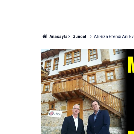
Anasayfa
Güncel
Ali Rıza Efendi Anı E