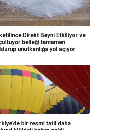
ketilince Direkt Beyni Etkiliyor ve
çültüyor belleği tamamen
ldurup unutkanlığa yol açıyor
rkiye'de bir resmi tatil daha