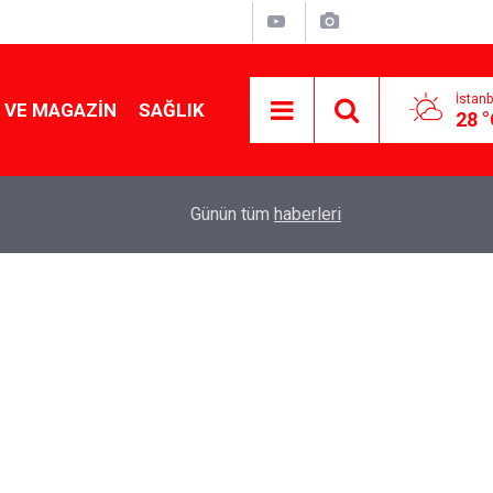
İstanb
 VE MAGAZIN
SAĞLIK
28 
Tencereden lokum gibi çıkacak: Sokak satıcılar
19:17
Günün tüm
haberleri
yapmanın sırrı