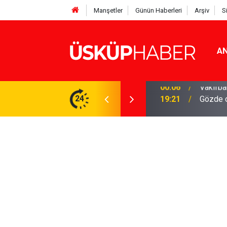
Manşetler
Günün Haberleri
Arşiv
S
AN
Rakamlar duyuruldu
24
19:21
Gözde o