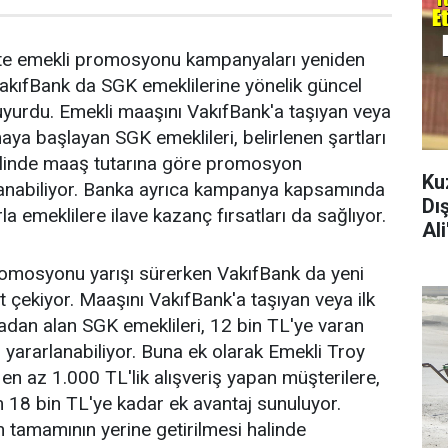
ikte emekli promosyonu kampanyaları yeniden
akıfBank da SGK emeklilerine yönelik güncel
yurdu. Emekli maaşını VakıfBank'a taşıyan veya
aya başlayan SGK emeklileri, belirlenen şartları
halinde maaş tutarına göre promosyon
Ku
anabiliyor. Banka ayrıca kampanya kapsamında
Dı
la emeklilere ilave kazanç fırsatları da sağlıyor.
Al
romosyonu yarışı sürerken VakıfBank da yeni
 çekiyor. Maaşını VakıfBank'a taşıyan veya ilk
dan alan SGK emeklileri, 12 bin TL'ye varan
ararlanabiliyor. Buna ek olarak Emekli Troy
y en az 1.000 TL'lik alışveriş yapan müşterilere,
 18 bin TL'ye kadar ek avantaj sunuluyor.
 tamamının yerine getirilmesi halinde