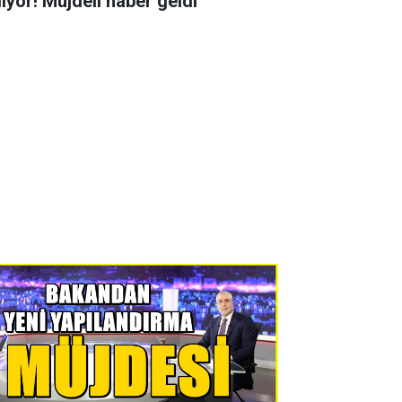
liyor! Müjdeli haber geldi