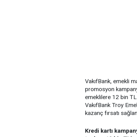
VakıfBank, emekli ma
promosyon kampany
emeklilere 12 bin T
VakıfBank Troy Emekli
kazanç fırsatı sağlan
Kredi kartı kampan