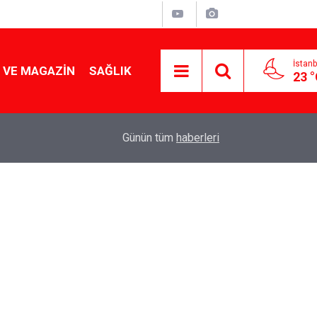
İstanb
 VE MAGAZIN
SAĞLIK
23 
Tencereden lokum gibi çıkacak: Sokak satıcılar
19:17
Günün tüm
haberleri
yapmanın sırrı