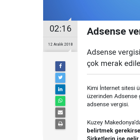
02:16
Adsense ver
12 Aralık 2018
Adsense vergisiy
çok merak edil
Kimi İnternet sitesi
üzerinden Adsense ge
adsense vergisi.
Kuzey Makedonya'da 
belirtmek gerekirse 
Şirketlerin ise geli