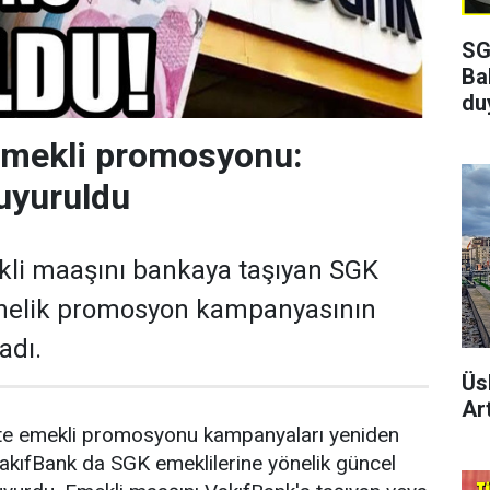
SG
Ba
du
emekli promosyonu:
uyuruldu
kli maaşını bankaya taşıyan SGK
önelik promosyon kampanyasının
adı.
Üs
Art
ikte emekli promosyonu kampanyaları yeniden
akıfBank da SGK emeklilerine yönelik güncel