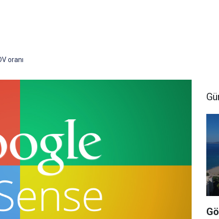
DV oranı
Gü
Gö