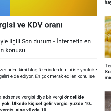
ha
gisi ve KDV oranı
le ilgili Son durum - İnternetin en
en konusu
Te
 üzerinden kimi blog üzerinden kimisi ise youtube
So
liri elde ediyor. En çok merak edilen konu ise
mı
adsense vergisi diye bir vergi
öncelikle
yok. Ülkede kişisel gelir vergisi yüzde 10..
r vergisi yine yüzde 10.