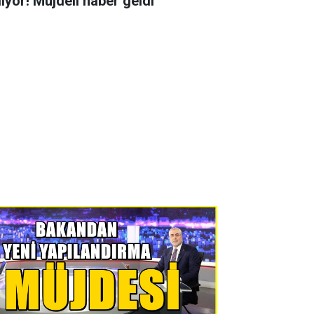
liyor! Müjdeli haber geldi