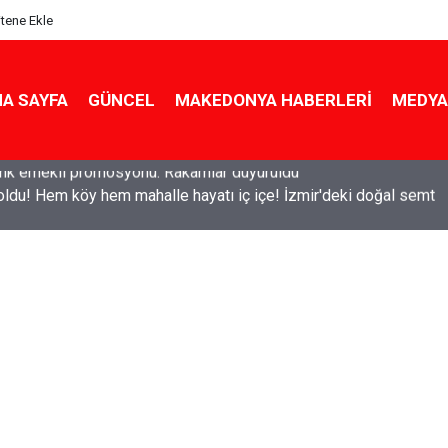
itene Ekle
A SAYFA
GÜNCEL
MAKEDONYA HABERLERI
MEDYA
ldu! Hem köy hem mahalle hayatı iç içe! İzmir'deki doğal semt