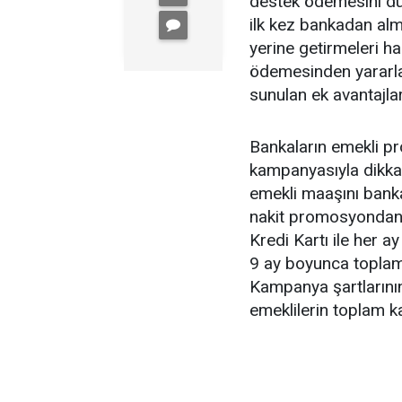
destek ödemesini du
ilk kez bankadan alm
yerine getirmeleri 
ödemesinden yararl
sunulan ek avantajlar
Bankaların emekli p
kampanyasıyla dikkat
emekli maaşını banka
nakit promosyondan y
Kredi Kartı ile her a
9 ay boyunca toplam
Kampanya şartlarının
emeklilerin toplam k