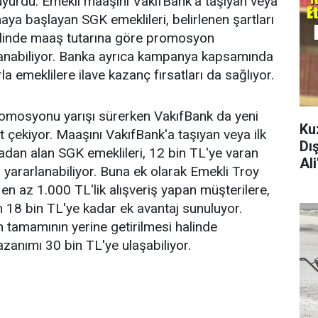
yurdu. Emekli maaşını VakıfBank'a taşıyan veya
aya başlayan SGK emeklileri, belirlenen şartları
halinde maaş tutarına göre promosyon
anabiliyor. Banka ayrıca kampanya kapsamında
la emeklilere ilave kazanç fırsatları da sağlıyor.
romosyonu yarışı sürerken VakıfBank da yeni
Ku
 çekiyor. Maaşını VakıfBank'a taşıyan veya ilk
Dı
dan alan SGK emeklileri, 12 bin TL'ye varan
Al
ararlanabiliyor. Buna ek olarak Emekli Troy
y en az 1.000 TL'lik alışveriş yapan müşterilere,
 18 bin TL'ye kadar ek avantaj sunuluyor.
 tamamının yerine getirilmesi halinde
azanımı 30 bin TL'ye ulaşabiliyor.