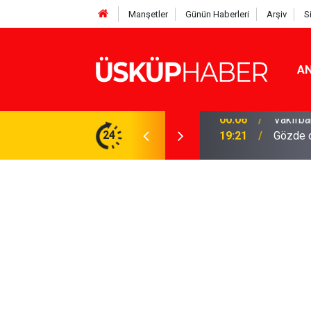
Manşetler
Günün Haberleri
Arşiv
S
AN
Rakamlar duyuruldu
24
19:21
Gözde o