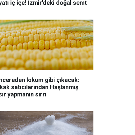
yatı iç içe! İzmir'deki doğal semt
ncereden lokum gibi çıkacak:
kak satıcılarından Haşlanmış
sır yapmanın sırrı