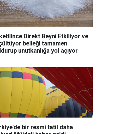
ketilince Direkt Beyni Etkiliyor ve
çültüyor belleği tamamen
ldurup unutkanlığa yol açıyor
rkiye'de bir resmi tatil daha