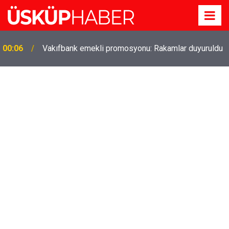
Gözde oldu! Hem köy hem mahalle hayatı iç içe!
19:21
İzmir'deki doğal semt